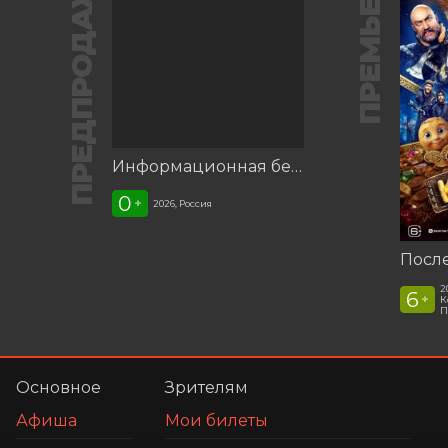
ПРЕДПРОДАЖА
ПРЕМЬЕРА
Информационная беседа «Наш мир без террора», посвящённая Дню солидарности в борьбе с терроризмом
0
+
2026, Россия
2
6
+
К
П
Основное
Зрителям
Афиша
Мои билеты