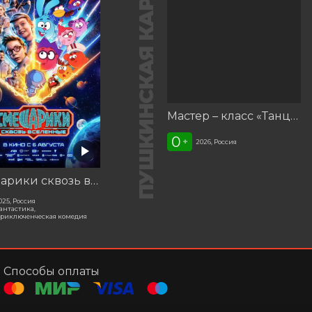
ПУШКИНСКАЯ КАРТА
Мастер – класс «Танцуй со мной»
0
+
2026, Россия
Смешарики сквозь вселенные
025, Россия
антастика,
риключенческая комедия
Способы оплаты