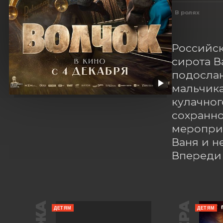
В ролях
Российск
сирота В
подослан
мальчика
кулачног
сохранно
мероприя
Ваня и н
Впереди 
ДЕТЯМ
ДЕТЯМ