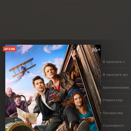
АРХИВ
В прокате с
В прокате до
Хронометраж
Режиссер
Продюсер
Сценарист