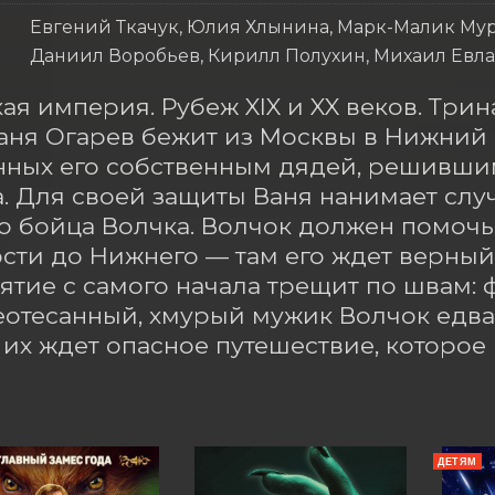
Евгений Ткачук, Юлия Хлынина, Марк-Малик Му
Даниил Воробьев, Кирилл Полухин, Михаил Евл
ая империя. Рубеж XIX и XX веков. Три
аня Огарев бежит из Москвы в Нижний Н
ных его собственным дядей, решившим
. Для своей защиты Ваня нанимает слу
о бойца Волчка. Волчок должен помочь 
сти до Нижнего — там его ждет верный д
тие с самого начала трещит по швам: фа
еотесанный, хмурый мужик Волчок едва 
их ждет опасное путешествие, которое 
ДЕТЯМ