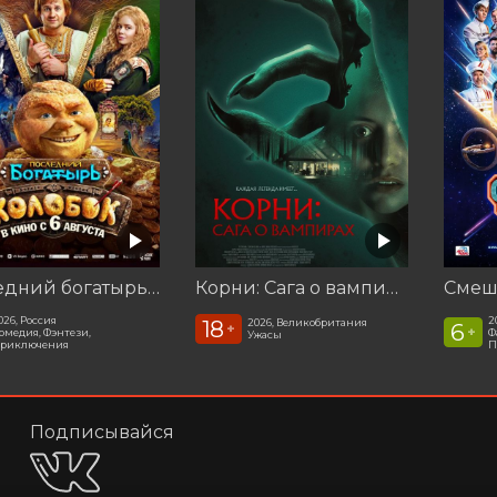
Последний богатырь. Колобок
Корни: Сага о вампирах
026, Россия
2
18
2026, Великобритания
6
+
+
омедия, Фэнтези,
Ф
Ужасы
риключения
П
Подписывайся