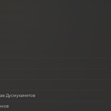
ав Дусмухаметов
нков