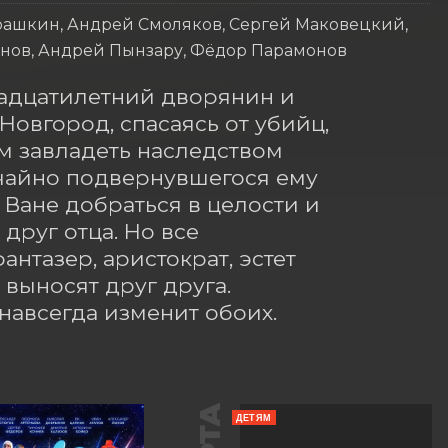
рашкин, Андрей Смоляков, Сергей Маковецкий,
анов, Андрей Пынзару, Фёдор Парамонов
надцатилетний дворянин и 
овгород, спасаясь от убийц, 
 завладеть наследством 
чайно подвернувшегося ему 
Ване добраться в целости и 
руг отца. Но все 
нтазер, аристократ, эстет 
выносят друг друга. 
навсегда изменит обоих.
ДЕТЯМ