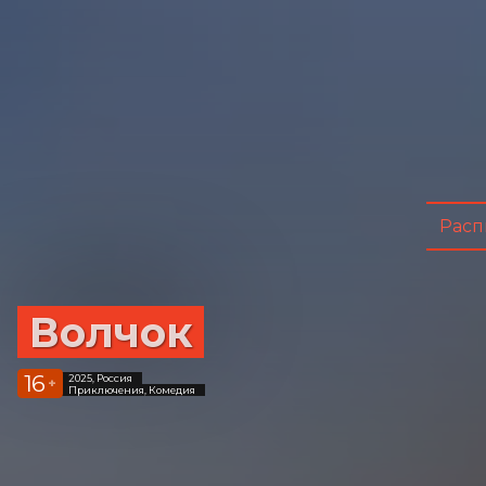
Расп
Волчок
16
2025, Россия
+
Приключения, Комедия