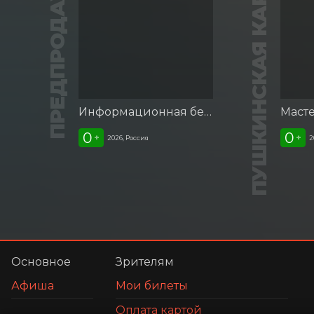
ПРЕДПРОДАЖА
ПУШКИНСКАЯ КАРТА
Информационная беседа «Наш мир без террора», посвящённая Дню солидарности в борьбе с терроризмом
0
0
+
+
2026, Россия
2
Основное
Зрителям
Афиша
Мои билеты
Оплата картой