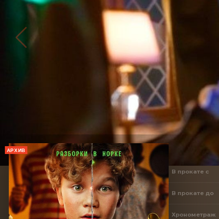
АРХИВ
В прокате с
В прокате до
Хронометраж