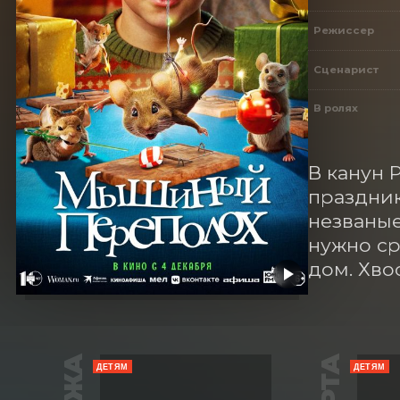
Режиссер
Сценарист
В ролях
В канун 
праздник
незваные
нужно ср
дом. Хво
ДЕТЯМ
ДЕТЯМ