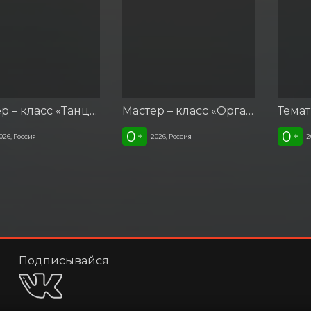
Мастер – класс «Танцуй со мной»
Мастер – класс «Организация Фотосьемки От и До»
0
0
+
+
026, Россия
2026, Россия
2
Подписывайся