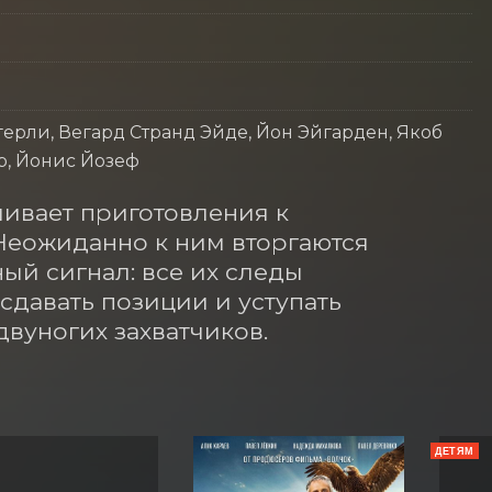
ерли, Вегард Странд Эйде, Йон Эйгарден, Якоб
р, Йонис Йозеф
ивает приготовления к 
еожиданно к ним вторгаются 
й сигнал: все их следы 
давать позиции и уступать 
вуногих захватчиков.
ДЕТЯМ