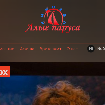
Вой
исание
Афиша
Зрителям
О нас
ох