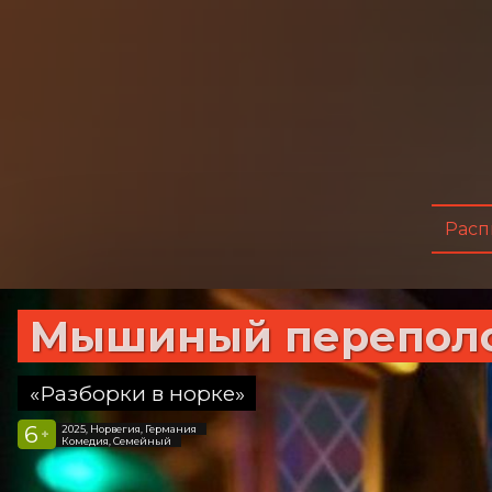
Расп
Мышиный перепол
«Разборки в норке»
6
2025, Норвегия, Германия
+
Комедия, Семейный