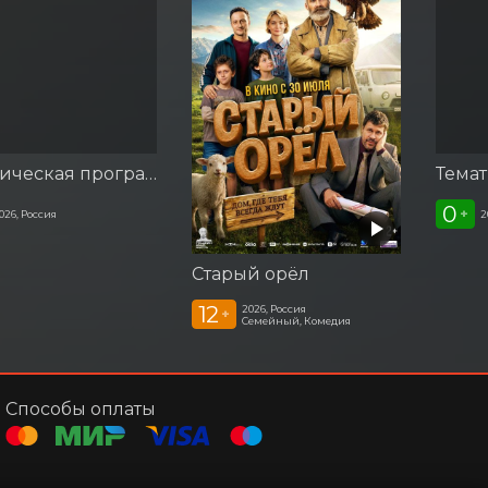
Тематическая программа «Праздник русских народных игр»
0
+
026, Россия
2
Старый орёл
12
2026, Россия
+
Семейный, Комедия
Способы оплаты