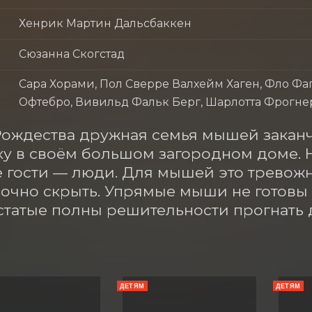
Хенрик Мартин Дальсбаккен
Сюзанна Скогстад
Сара Хорами, Пол Сверре Валхейм Хаген, Фло Фаг
Офтебро, Вивильд Фальк Берг, Шарлотта Фрогне
Рождества дружная семья мышей заканч
у в своём большом загородном доме. Н
 гости — люди. Для мышей это тревожны
очно скрыть. Упрямые мыши не готовы с
статые полны решительности прогнать д
ДЕТЯМ
ДЕТЯМ