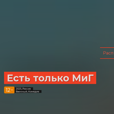
Расп
Есть только МиГ
12
2025, Россия
+
Военный, Комедия